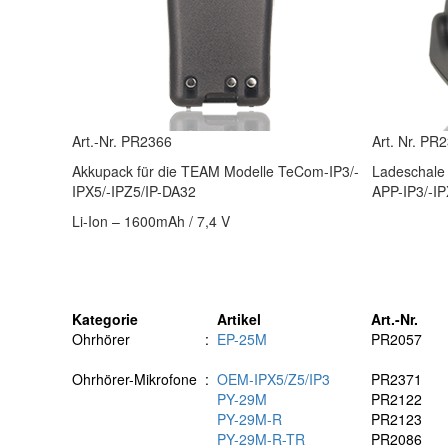
Art.-Nr. PR2366
Art. Nr. PR
Akkupack für die TEAM Modelle TeCom-IP3/-
Ladeschale
IPX5/-IPZ5/IP-DA32
APP-IP3/-IP
Li-Ion – 1600mAh / 7,4 V
Kategorie
Artikel
Art.-Nr.
Ohrhörer
:
EP-25M
PR2057
Ohrhörer-Mikrofone
:
OEM-IPX5/Z5/IP3
PR2371
PY-29M
PR2122
PY-29M-R
PR2123
PY-29M-R-TR
PR2086