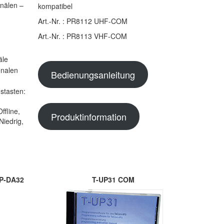
nälen –
kompatibel
Art.-Nr. : PR8112 UHF-COM
Art.-Nr. : PR8113 VHF-COM
äle
onalen
Bedienungsanleitung
stasten:
fline,
Produktinformation
iedrig,
IP-DA32
T-UP31 COM