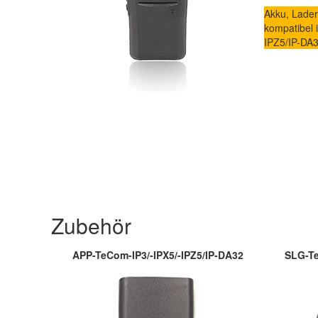
Akku, Lader
kompatibel 
IPZ5/IP-DA3
Zubehör
APP-TeCom-IP3/-IPX5/-IPZ5/IP-DA32
SLG-Te