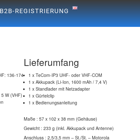
B2B-REGISTRIERUNG
Lieferumfang
HF: 136-174
1 x TeCom-IP3 UHF- oder VHF-COM
1 x Akkupack (Li-Ion, 1600 mAh / 7,4 V)
1 x Standlader mit Netzadapter
/ 5 W (VHF)
1 x Gürtelclip
en
1 x Bedienungsanleitung
Maße : 57 x 102 x 38 mm (Gehäuse)
Gewicht : 233 g (inkl. Akkupack und Antenne)
Anschluss : 2,5/3,5 mm – St./St. – Motorola