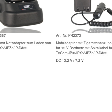
2367
Art.-Nr. PR2373
 mit Netzadapter zum Laden von
Mobiladapter mit Zigarettenanzünd
X5/-IPZ5/IP-DA32
für 12 V Bordnetz mit Spiralkabel 
TeCom-IP3/-IPX5/-IPZ5/IP-DA32
DC 13,2 V / 7,2 V