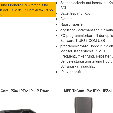
Sendeblockade auf besetzten Ka
 und Ohrhörer-/Mikrofone sind
BCL
in der IP-Serie TeCom-IP3/-IPX5/-
Batteriesparfunktion
2!
Alarmton
Rauschsperre
englische Sprachansage für Kan
PC-programmierbar mit der opti
Software T-UP31 COM USB
programmierbare Doppelfunktion
Monitor, Kanalsuchlauf, VOX,
Frequenzumkehrung, Repeater-Of
Sendeleistungsumstellung Hoch/N
Vorrangskanalsuchlauf
IP-67 geprüft
Com-IPX5/-IPZ5/-IP3/IP-DA32
MPP-TeCom-IP3/-IPX5/-IPZ5/