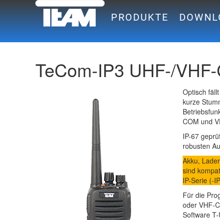
PRODUKTE
DOWNL
TeCom-IP3 UHF-/VHF
Optisch fäl
kurze Stum
Betriebsfun
COM und VH
IP-67 geprü
robusten Au
Akku, Lade
sind kompat
IP-Serie (-I
Für die Pr
oder VHF-C
Software T