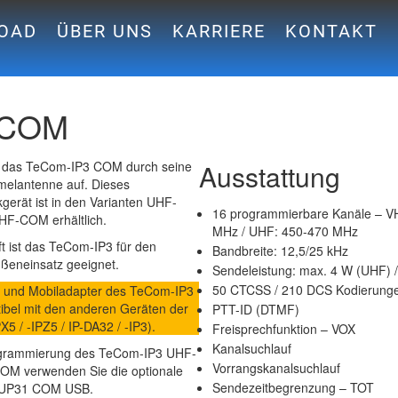
OAD
ÜBER UNS
KARRIERE
KONTAKT
-COM
lt das TeCom-IP3 COM durch seine
Ausstattung
melantenne auf. Dieses
kgerät ist in den Varianten UHF-
16 programmierbare Kanäle – V
F-COM erhältlich.
MHz / UHF: 450-470 MHz
ft ist das TeCom-IP3 für den
Bandbreite: 12,5/25 kHz
ßeneinsatz geeignet.
Sendeleistung: max. 4 W (UHF) 
50 CTCSS / 210 DCS Kodierung
r und Mobiladapter des TeCom-IP3
ibel mit den anderen Geräten der
PTT-ID (DTMF)
PX5 / -IPZ5 / IP-DA32 / -IP3).
Freisprechfunktion – VOX
Kanalsuchlauf
ogrammierung des TeCom-IP3 UHF-
Vorrangskanalsuchlauf
OM verwenden Sie die optionale
Sendezeitbegrenzung – TOT
-UP31 COM USB.