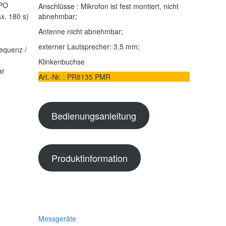
APO
Anschlüsse : Mikrofon ist fest montiert, nicht
x. 180 s)
abnehmbar;
Antenne nicht abnehmbar;
externer Lautsprecher: 3,5 mm;
equenz /
Klinkenbuchse
ar
Art.-Nr. : PR8135 PMR
Bedienungsanleitung
Produktinformation
Messgeräte