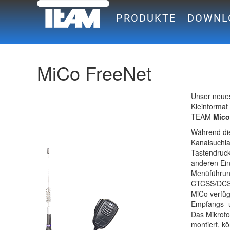
PRODUKTE
DOWNL
MiCo FreeNet
Unser neues
Kleinformat
TEAM
Mico
Während di
Kanalsuchla
Tastendruck
anderen Ein
Menüführung
CTCSS/DCS 
MiCo verfüg
Empfangs- u
Das Mikrofo
montiert, 