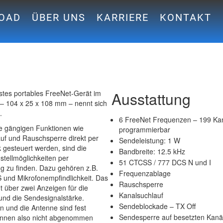
OAD
ÜBER UNS
KARRIERE
KONTAKT
tes portables FreeNet-Gerät im
Ausstattung
 – 104 x 25 x 108 mm – nennt sich
.
6 FreeNet Frequenzen – 199 Ka
e gängigen Funktionen wie
programmierbar
uf und Rauschsperre direkt per
Sendeleistung: 1 W
 gesteuert werden, sind die
Bandbreite: 12.5 kHz
stellmöglichkeiten per
51 CTCSS / 777 DCS N und I
 zu finden. Dazu gehören z.B.
Frequenzablage
und Mikrofonempfindlichkeit. Das
Rauschsperre
t über zwei Anzeigen für die
Kanalsuchlauf
nd die Sendesignalstärke.
Sendeblockade – TX Off
n und die Antenne sind fest
Sendesperre auf besetzten Kan
können also nicht abgenommen