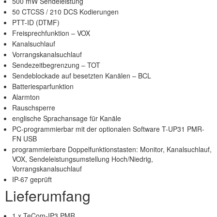
500 mW Sendeleistung
50 CTCSS / 210 DCS Kodierungen
PTT-ID (DTMF)
Freisprechfunktion – VOX
Kanalsuchlauf
Vorrangskanalsuchlauf
Sendezeitbegrenzung – TOT
Sendeblockade auf besetzten Kanälen – BCL
Batteriesparfunktion
Alarmton
Rauschsperre
englische Sprachansage für Kanäle
PC-programmierbar mit der optionalen Software T-UP31 PMR-
FN USB
programmierbare Doppelfunktionstasten: Monitor, Kanalsuchlauf,
VOX, Sendeleistungsumstellung Hoch/Niedrig,
Vorrangskanalsuchlauf
IP-67 geprüft
Lieferumfang
1 x TeCom-IP3 PMR