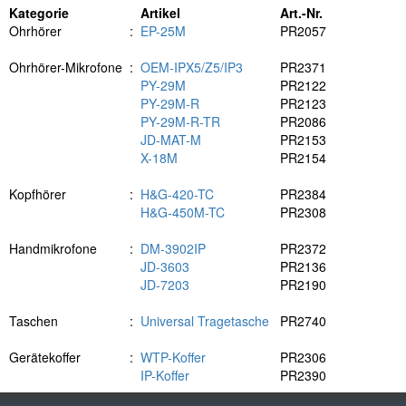
Kategorie
Artikel
Art.-Nr.
Ohrhörer
:
EP-25M
PR2057
Ohrhörer-Mikrofone
:
OEM-IPX5/Z5/IP3
PR2371
PY-29M
PR2122
PY-29M-R
PR2123
PY-29M-R-TR
PR2086
JD-MAT-M
PR2153
X-18M
PR2154
Kopfhörer
:
H&G-420-TC
PR2384
H&G-450M-TC
PR2308
Handmikrofone
:
DM-3902IP
PR2372
JD-3603
PR2136
JD-7203
PR2190
Taschen
:
Universal Tragetasche
PR2740
Gerätekoffer
:
WTP-Koffer
PR2306
IP-Koffer
PR2390