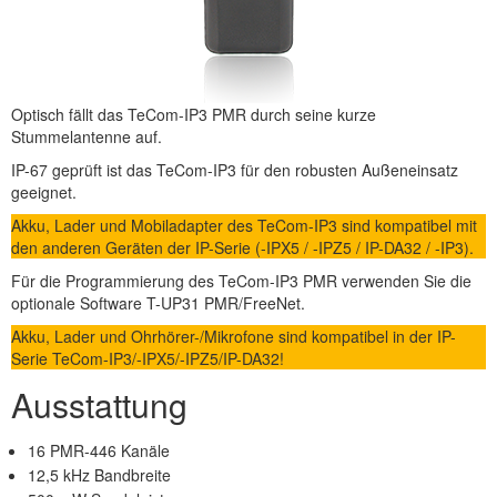
Optisch fällt das TeCom-IP3 PMR durch seine kurze
Stummelantenne auf.
IP-67 geprüft ist das TeCom-IP3 für den robusten Außeneinsatz
geeignet.
Akku, Lader und Mobiladapter des TeCom-IP3 sind kompatibel mit
den anderen Geräten der IP-Serie (-IPX5 / -IPZ5 / IP-DA32 / -IP3).
Für die Programmierung des TeCom-IP3 PMR verwenden Sie die
optionale Software T-UP31 PMR/FreeNet.
Akku, Lader und Ohrhörer-/Mikrofone sind kompatibel in der IP-
Serie TeCom-IP3/-IPX5/-IPZ5/IP-DA32!
Ausstattung
16 PMR-446 Kanäle
12,5 kHz Bandbreite